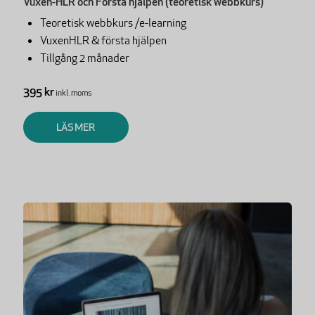
Vuxen-HLR och Första hjälpen (teoretisk webbkurs)
Teoretisk webbkurs /e-learning
VuxenHLR & första hjälpen
Tillgång 2 månader
395 kr
inkl. moms
LÄS MER