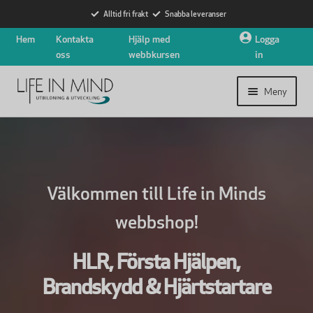
Alltid fri frakt
Snabba leveranser
Hoppa
Hoppa
Hem
Kontakta
Hjälp med
Logga
till
till
oss
webbkursen
in
navigering
innehåll
Meny
Expander
Utbildningar
undermen
Expander
Hjärtstartare
Välkommen till Life in Minds
undermen
webbshop!
Nyheter
Expander
HLR, Första Hjälpen,
Om oss
undermen
Brandskydd & Hjärtstartare