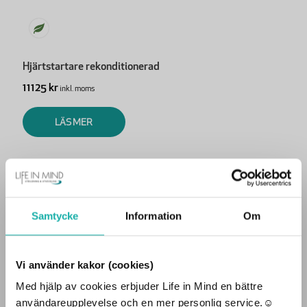
Hjärtstartare rekonditionerad
11125 kr
inkl. moms
LÄS MER
Samtycke
Information
Om
Hot och Våld på arbetsplatsen: Webbkurs
575 kr
inkl. moms
Vi använder kakor (cookies)
Med hjälp av cookies erbjuder Life in Mind en bättre
Vill du besöka sidan som
LÄS MER
användareupplevelse och en mer personlig service.☺︎
privatperson eller företag