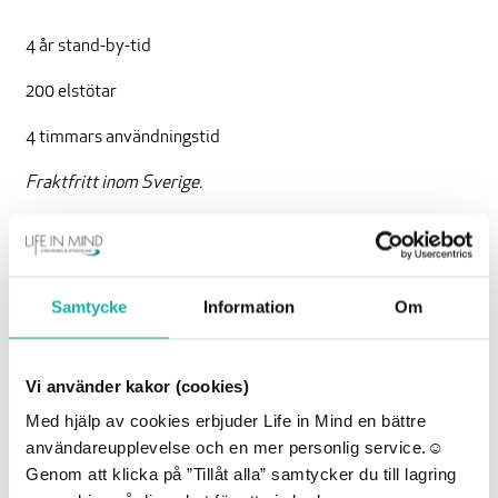
4 år stand-by-tid
200 elstötar
4 timmars användningstid
Fraktfritt inom Sverige.
Köp produkten
3163 kr
Samtycke
Information
Om
inkl. moms
Batteri
Vi använder kakor (cookies)
till
HeartStart
Med hjälp av cookies erbjuder Life in Mind en bättre
LÄGG TILL I VARUKORG
HS1
användareupplevelse och en mer personlig service.☺︎
&
Genom att klicka på ”Tillåt alla” samtycker du till lagring