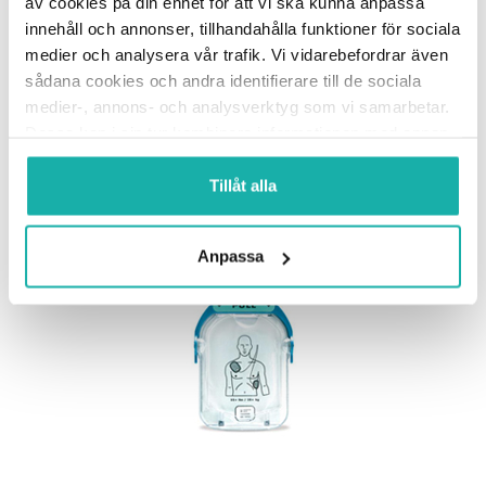
av cookies på din enhet för att vi ska kunna anpassa
HeartStart
innehåll och annonser, tillhandahålla funktioner för sociala
FRx
medier och analysera vår trafik. Vi vidarebefordrar även
mängd
Beskrivning
sådana cookies och andra identifierare till de sociala
medier-, annons- och analysverktyg som vi samarbetar.
Vi rekommenderar att byta batterier och elektroder
Dessa kan i sin tur kombinera informationen med annan
samtidigt.
information som du har tillhandahållit eller som de har
samlat in när du har använt deras tjänster.
Tillåt alla
Du kanske också gillar …
Anpassa