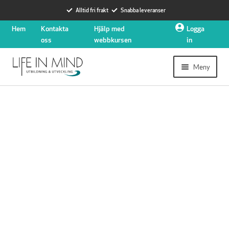
Alltid fri frakt
Snabba leveranser
Hoppa
Hoppa
Hem
Kontakta
Hjälp med
Logga
till
till
oss
webbkursen
in
navigering
innehåll
Meny
Expander
Utbildningar
undermen
Expander
Hjärtstartare
undermen
Nyheter
Expander
Om oss
undermen