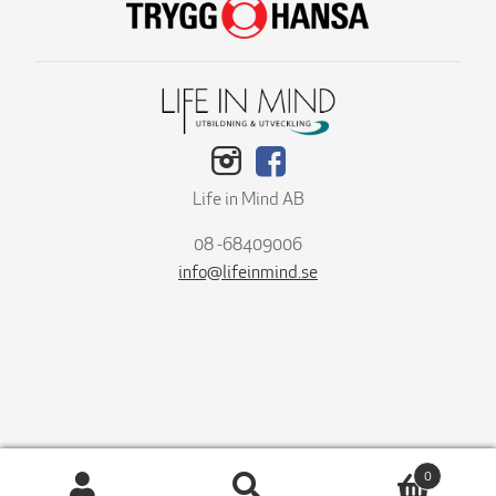
Life in Mind AB
08 -68409006
info@lifeinmind.se
0