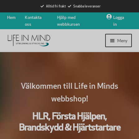
Alltid fri frakt
Snabba leveranser
Hoppa
Hoppa
Hem
Kontakta
Hjälp med
Logga
till
till
oss
webbkursen
in
navigering
innehåll
Meny
Expander
Utbildningar
undermen
Expander
Hjärtstartare
Välkommen till Life in Minds
undermen
webbshop!
Nyheter
Expander
HLR, Första Hjälpen,
Om oss
undermen
Brandskydd & Hjärtstartare