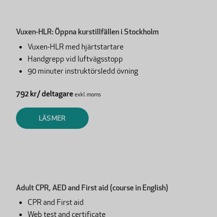
Vuxen-HLR: Öppna kurstillfällen i Stockholm
Vuxen-HLR med hjärtstartare
Handgrepp vid luftvägsstopp
90 minuter instruktörsledd övning
792 kr/ deltagare
exkl. moms
LÄS MER
Adult CPR, AED and First aid (course in English)
CPR and First aid
Web test and certificate