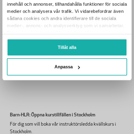
PRIVATPERSON
innehåll och annonser, tillhandahålla funktioner för sociala
Barn- & Vuxen-HLR: Webbkurs
medier och analysera vår trafik. Vi vidarebefordrar även
sådana cookies och andra identifierare till de sociala
HLR på barn över 1 år samt vuxen
FÖRETAG
medier-, annons- och analysverktyg som vi samarbetar.
Första hjälpen
Dessa kan i sin tur kombinera informationen med annan
Webbtest + intyg
information som du har tillhandahållit eller som de har
Praktisk övning går att boka till
samlat in när du har använt deras tjänster.
Tillåt alla
Från 560 kr
exkl. moms
Anpassa
LÄS MER
Barn-HLR: Öppna kurstillfällen i Stockholm
För dig som vill boka vår instruktörsledda kvällskurs i
Stockholm.