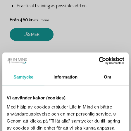
Practical training as possible add on
Från 460 kr
exkl. moms
LÄS MER
Andningsskydd vid HLR (4-pack)
Samtycke
Information
Om
221 kr
exkl. moms
Vi använder kakor (cookies)
LÄS MER
Med hjälp av cookies erbjuder Life in Mind en bättre
Vill du besöka sidan som
användareupplevelse och en mer personlig service.☺︎
privatperson eller företag
Genom att klicka på ”Tillåt alla” samtycker du till lagring
av cookies på din enhet för att vi ska kunna anpassa