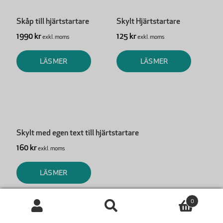
Skåp till hjärtstartare
Skylt Hjärtstartare
1990 kr
125 kr
exkl. moms
exkl. moms
LÄS MER
LÄS MER
Skylt med egen text till hjärtstartare
160 kr
exkl. moms
LÄS MER
0
Sök
Sök