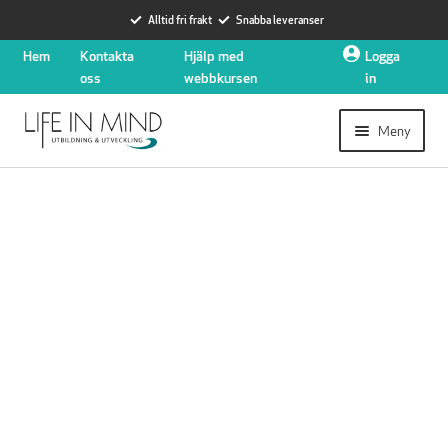
Alltid fri frakt
Snabba leveranser
Hoppa
Hoppa
Hem
Kontakta
Hjälp med
Logga
till
till
oss
webbkursen
in
navigering
innehåll
Meny
Expander
Utbildningar
undermen
Expander
Hjärtstartare
undermen
Nyheter
Expander
Om oss
undermen