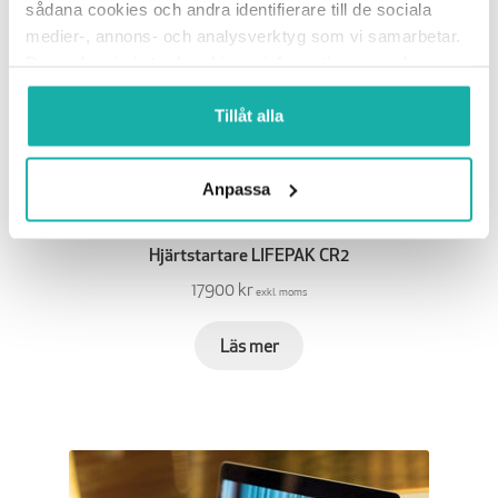
sådana cookies och andra identifierare till de sociala
medier-, annons- och analysverktyg som vi samarbetar.
Dessa kan i sin tur kombinera informationen med annan
information som du har tillhandahållit eller som de har
samlat in när du har använt deras tjänster.
Tillåt alla
Anpassa
Hjärtstartare LIFEPAK CR2
17900 kr
exkl. moms
Läs mer