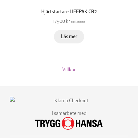
Hjärtstartare LIFEPAK CR2
17900 kr
exkl. moms
Läs mer
Villkor
I samarbete med