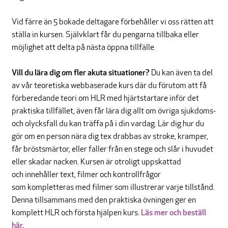
Vid färre än 5 bokade deltagare förbehåller vi oss rätten att
ställa in kursen. Självklart får du pengarna tillbaka eller
möjlighet att delta på nästa öppna tillfälle.
Vill du lära dig om fler akuta situationer?
Du kan även ta del
av vår teoretiska webbaserade kurs där du förutom att få
förberedande teori om HLR med hjärtstartare inför det
praktiska tillfället, även får lära dig allt om övriga sjukdoms-
och olycksfall du kan träffa på i din vardag. Lär dig hur du
gör om en person nära dig tex drabbas av stroke, kramper,
får bröstsmärtor, eller faller från en stege och slår i huvudet
eller skadar nacken. Kursen är otroligt uppskattad
och innehåller text, filmer och kontrollfrågor
som kompletteras med filmer som illustrerar varje tillstånd.
Denna tillsammans med den praktiska övningen ger en
komplett HLR och första hjälpen kurs.
Läs mer och beställ
här.