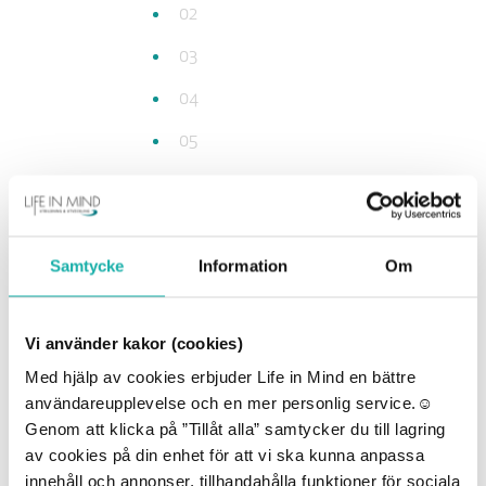
02
03
04
05
06
07
08
Samtycke
Information
Om
09
Vi använder kakor (cookies)
10
Med hjälp av cookies erbjuder Life in Mind en bättre
11
användareupplevelse och en mer personlig service.☺︎
Genom att klicka på ”Tillåt alla” samtycker du till lagring
12
av cookies på din enhet för att vi ska kunna anpassa
13
innehåll och annonser, tillhandahålla funktioner för sociala