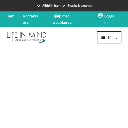
Alltid fri frakt
Snabba leveranser
Hoppa
Hoppa
Hem
Kontakta
Hjälp med
Logga
till
till
oss
webbkursen
in
navigering
innehåll
Meny
Expander
Utbildningar
undermen
Expander
HLR
undermen
HLR för privatpersoner
HLR för företag
Öppna kurser Barn-HLR