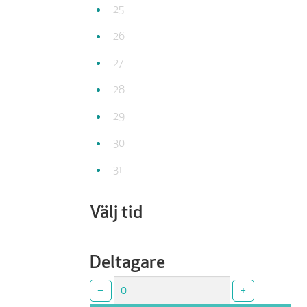
25
26
27
28
29
30
31
Välj tid
Deltagare
−
+