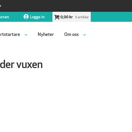
ursen
Logga in
0,00
kr
0 artiklar
rtstartare
Nyheter
Om oss
der vuxen