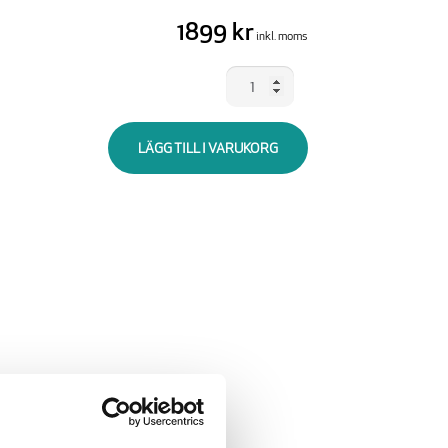
1899 kr
inkl. moms
Rescue
Sam
elektroder
LÄGG TILL I VARUKORG
vuxen
mängd