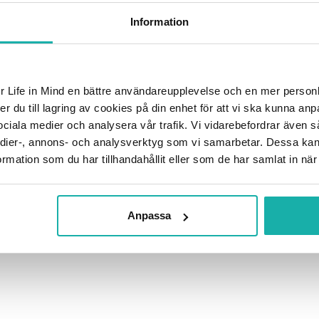
Information
r Life in Mind en bättre användareupplevelse och en mer person
Du kanske också gillar …
ker du till lagring av cookies på din enhet för att vi ska kunna a
 sociala medier och analysera vår trafik. Vi vidarebefordrar även
 medier-, annons- och analysverktyg som vi samarbetar. Dessa kan
mation som du har tillhandahållit eller som de har samlat in när
Anpassa