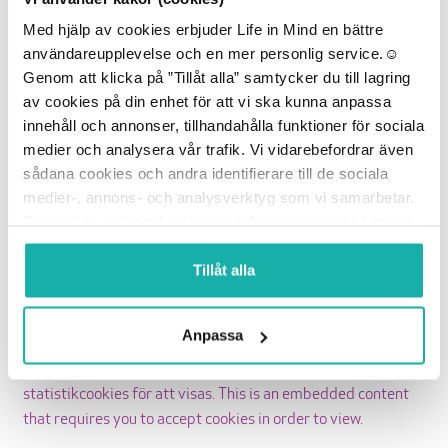
Rengöringskit
Med hjälp av cookies erbjuder Life in Mind en bättre
Mini
användareupplevelse och en mer personlig service.☺︎
Anne
Genom att klicka på ”Tillåt alla” samtycker du till lagring
LÄGG TILL I VARUKORG
mängd
av cookies på din enhet för att vi ska kunna anpassa
innehåll och annonser, tillhandahålla funktioner för sociala
medier och analysera vår trafik. Vi vidarebefordrar även
sådana cookies och andra identifierare till de sociala
medier-, annons- och analysverktyg som vi samarbetar.
Beskrivning
Dessa kan i sin tur kombinera informationen med annan
information som du har tillhandahållit eller som de har
Detta rengöringskit är perfekt för dig som vill dela med dig
samlat in när du har använt deras tjänster.
Tillåt alla
av din Mini Anne övningsdocka till fler i familjen, vänner eller
barnvakten. Med spitservetten rengör du noggrant dockan
och byter sedan till den nya lungan.
Anpassa
Detta är ett inbäddat innehåll som kräver att du accepterar
statistikcookies för att visas.
This is an embedded content
that requires you to accept cookies in order to view.