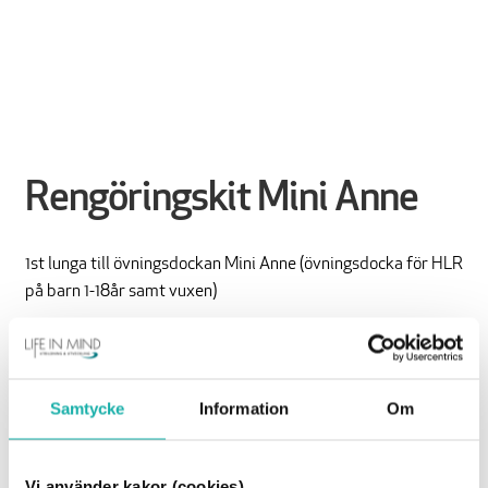
Rengöringskit Mini Anne
1st lunga till övningsdockan Mini Anne (övningsdocka för HLR
på barn 1-18år samt vuxen)
1 st rengöringsservett (70%)
Köp produkten
Samtycke
Information
Om
50 kr
exkl. moms
Vi använder kakor (cookies)