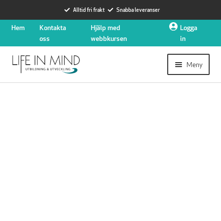
Alltid fri frakt
Snabba leveranser
Hoppa
Hoppa
Hem
Kontakta
Hjälp med
Logga
till
till
oss
webbkursen
in
navigering
innehåll
Meny
Expander
Utbildningar
undermen
Expander
Hjärtstartare
undermen
Nyheter
Expander
Om oss
undermen