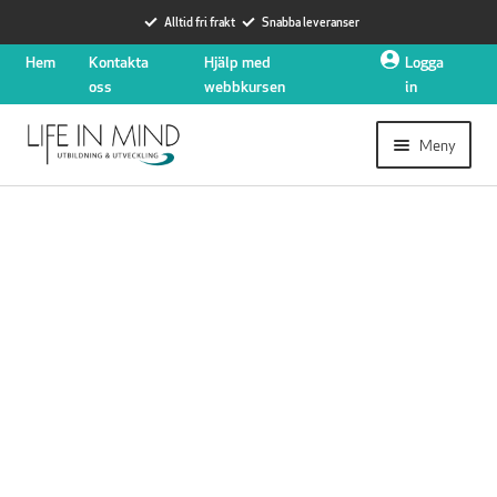
Alltid fri frakt
Snabba leveranser
Hoppa
Hoppa
Hem
Kontakta
Hjälp med
Logga
till
till
oss
webbkursen
in
navigering
innehåll
Meny
Expander
Utbildningar
undermen
Expander
Hjärtstartare
undermen
Nyheter
Expander
Om oss
undermen