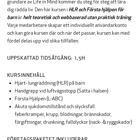
grundare av Life in Mind kommer du steg för steg att lära
dig rädda liv. Den här kursen i
HLR och Första hjälpen för
barn
är
helt teoretisk och webbaserad utan praktisk träning
.
Varje medarbetare skapar ett individuellt användarkonto
och kan göra kursen där och när det passar, kursen kan med
fördel delas upp vid olika tillfällen.
UPPSKATTAD TIDSÅTGÅNG: 1,5H
KURSINNEHÅLL
Hjärt- lungräddning (HLR) på barn
Handgrepp vid luftvägsstopp (Sätta i halsen)
Första Hjälpen (L-ABC)
Akuta sjukdomstillstånd och olycksfall:
feberkramper, krupp, blödningar, brännskador,
förgiftningar, drunkning, fallolyckor (nack- & ryggskador)
FÖRETAGSPAKETET INKLUDERAR