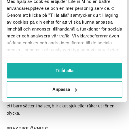
Med hjälp av cookies erbjuder Life in Mind en bättre
användareupplevelse och en mer personlig service.☺︎
Genom att klicka på ”Tillåt alla” samtycker du till lagring
Barn-
LÄGG TILL I VARUKORG
av cookies på din enhet för att vi ska kunna anpassa
HLR:
innehåll och annonser, tillhandahålla funktioner för sociala
Webbkurs
medier och analysera vår trafik. Vi vidarebefordrar även
mängd
sådana cookies och andra identifierare till de sociala
medier-, annons- och analysverktyg som vi samarbetar.
Beskrivning
Dessa kan i sin tur kombinera informationen med annan
information som du har tillhandahållit eller som de har
SYFTE & MÅL
samlat in när du har använt deras tjänster.
Tillåt alla
Syftet med den här kursen är att på ett flexiblare sätt kunna
utbilda fler i samhället i Hjärt- lungräddning och Första
Anpassa
Hjälpen och därigenom rädda fler liv. Målet med kursen är
att du ska känna dig modig och trygg att kunna rycka in om
ett barn sätter i halsen, blir akut sjuk eller råkar ut för en
olycka.
PRAKTISK ÖVNING