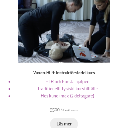
Vuxen-HLR: Instruktörsledd kurs
HLR och Första hjälpen
Traditionellt fysiskt kurstillfälle
Hos kund (max 12 deltagare)
9500 kr
exkl. moms
Läs mer