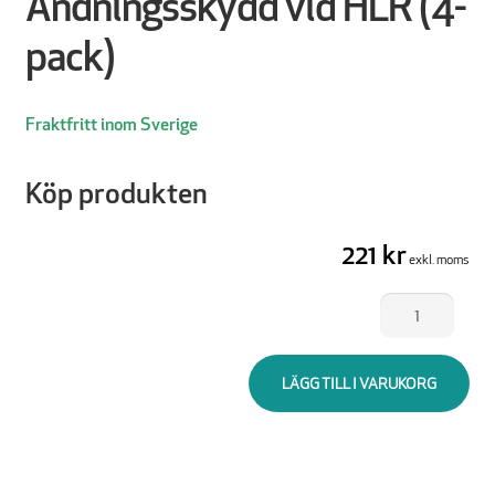
Andningsskydd vid HLR (4-
pack)
Fraktfritt inom Sverige
Köp produkten
221 kr
exkl. moms
Andningsskydd
vid
HLR
LÄGG TILL I VARUKORG
(4-
pack)
mängd