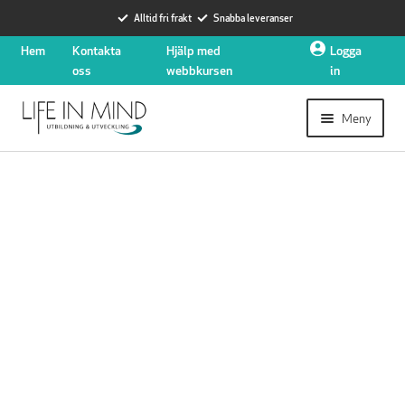
Alltid fri frakt
Snabba leveranser
Hoppa
Hoppa
Hem
Kontakta
Hjälp med
Logga
till
till
oss
webbkursen
in
navigering
innehåll
Meny
Expander
Utbildningar
undermen
Expander
Hjärtstartare
undermen
Nyheter
Expander
Om oss
undermen