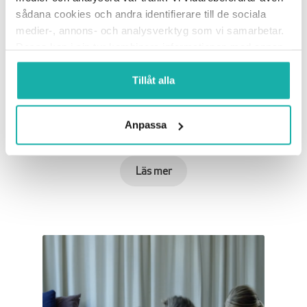
sådana cookies och andra identifierare till de sociala
medier-, annons- och analysverktyg som vi samarbetar.
Dessa kan i sin tur kombinera informationen med annan
Vuxen-HLR: Webbkurs
information som du har tillhandahållit eller som de har
HLR och första hjälpen
samlat in när du har använt deras tjänster.
Tillåt alla
Webbtest + intyg
Praktisk övning går att lägga till
Anpassa
Från 460 kr
exkl. moms
Läs mer