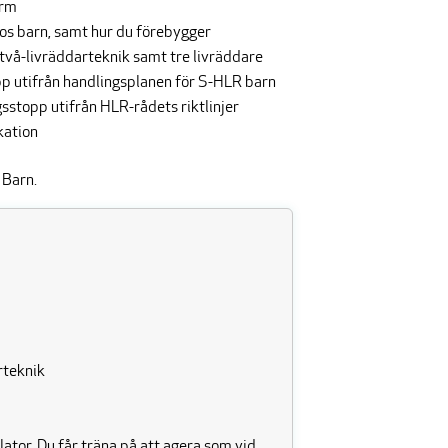
arm
hos barn, samt hur du förebygger
två-livräddarteknik samt tre livräddare
p utifrån handlingsplanen för S-HLR barn
sstopp utifrån HLR-rådets riktlinjer
kation
 Barn.
arteknik
ator. Du får träna på att agera som vid