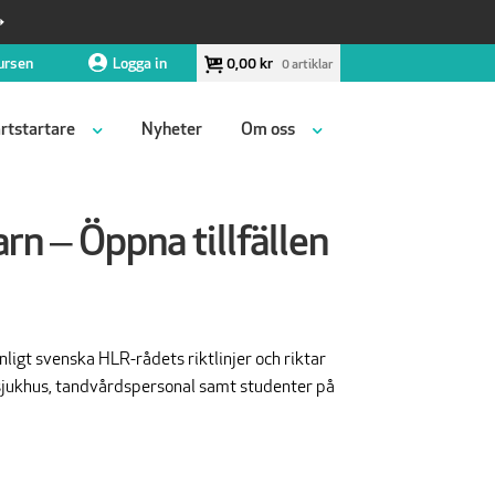
ursen
Logga in
0,00
kr
0 artiklar
rtstartare
Nyheter
Om oss
rn – Öppna tillfällen
ligt svenska HLR-rådets riktlinjer och riktar
r sjukhus, tandvårdspersonal samt studenter på