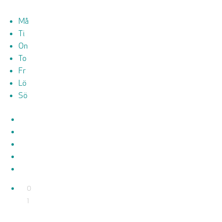
Må
Ti
On
To
Fr
Lö
Sö
0
1