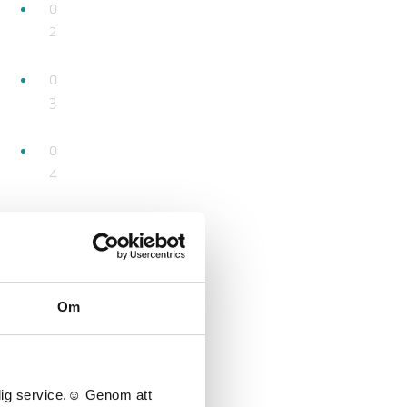
0
2
0
3
0
4
0
5
0
Om
6
0
7
lig service.☺︎ Genom att