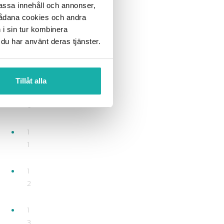
npassa innehåll och annonser,
0
 sådana cookies och andra
8
 i sin tur kombinera
 du har använt deras tjänster.
0
9
Tillåt alla
1
0
1
1
1
2
1
3