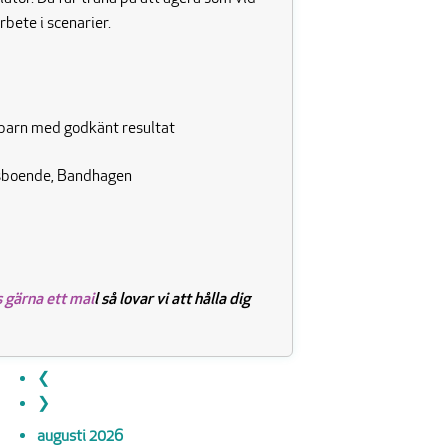
rbete i scenarier.
arn med godkänt resultat
gsboende, Bandhagen
 gärna ett mai
l så lovar vi att hålla dig
❮
❯
augusti
2026