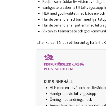
Kedjan som räddar liv, vikten av tidigt l
vanligaste orsakerna till luftvägsstopp 
HLR med god kvalitet med både en- och 
Hur du behandlar ett barn med hjärtstop
Hur du behandlar en patient med luftväg
Vikten av teamarbete och god kommuni
Efter kursen får du i ett kursintyg för S-HLR
INSTRUKTÖRSLEDD KURS PÅ
PLATS I STOCKHOLM
KURSINNEHÅLL
HLR med en- , två- och tre- livrädd
Handgrepp vid luftvägsstopp
Övning med andningsmask
Använda en halvautomatisk defibrill