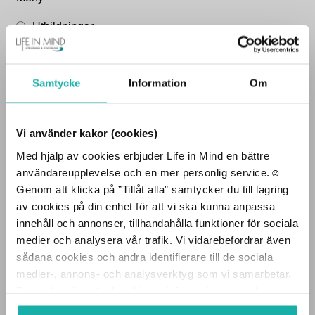
Utbildningar
Barn-HLR
Vuxen-HLR
S-HLR
Brandskydd
Hot och Våld
Hjärtstartare
Samtycke
Information
Om
LifePak CR2
Mindray
Heartsine Samaritan
Rekonditionerad
Batterier och Elektroder
Vi använder kakor (cookies)
PHYSIO CONTROL / STRYKER
PHILIPS
Med hjälp av cookies erbjuder Life in Mind en bättre
Vill du besöka sidan som
Tillbehör hjärtstartare
användareupplevelse och en mer personlig service.☺︎
privatperson eller företag
Batterier och Elektroder
Skåp
Skyltar
Genom att klicka på ”Tillåt alla” samtycker du till lagring
Tillbehörskit /First responder kit
Väggfästen
av cookies på din enhet för att vi ska kunna anpassa
PRIVATPERSON
Övningsmaterial
innehåll och annonser, tillhandahålla funktioner för sociala
Lungor
Mini Anne docka (1år-vuxen)
Mini Baby
medier och analysera vår trafik. Vi vidarebefordrar även
docka (0-1år)
Övningshjärtstartare (attrapper)
sådana cookies och andra identifierare till de sociala
FÖRETAG
Övningskit
Rengöringsmaterial
medier-, annons- och analysverktyg som vi samarbetar.
Dessa kan i sin tur kombinera informationen med annan
Livsviktiga produkter
information som du har tillhandahållit eller som de har
Andningsmask på nyckelring
Kunskapstavlan