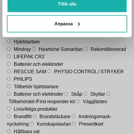
samlat in när du har använt deras tjänster.
Tillåt alla
Utbildningar
Barn-HLR
Vuxen-HLR
Övningsmaterial
Anpassa
Lungor
Övningsdockor
Övningshjärtstartare
(attrapper)
Rengöringsmaterial
Hjärtstartare
Mindray
Heartsine Samaritan
Rekonditionerad
LIFEPAK CR2
Batterier och elektroder
RESCUE SAM
PHYSIO CONTROL / STRYKER
PHILIPS
Tillbehör hjärtstartare
Batterier och elektroder
Skåp
Skyltar
Tillbehörskit /First responder kit
Väggfästen
Livsviktiga produkter
Brandfilt
Brandsläckare
Andningsmask-
nyckelring
Kunskapstavlan
Presentkort
Hållbara val